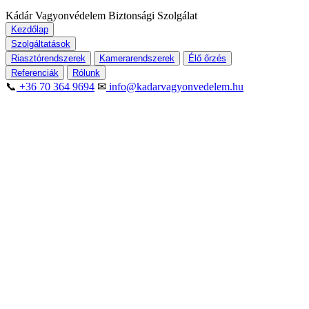
Kádár Vagyonvédelem
Biztonsági Szolgálat
Kezdőlap
Szolgáltatások
Riasztórendszerek
Kamerarendszerek
Élő őrzés
Referenciák
Rólunk
📞
+36 70 364 9694
✉
info@kadarvagyonvedelem.hu